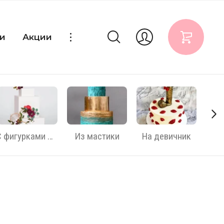
и
Акции
С фигурками жениха и невесты
Из мастики
На девичник
На 