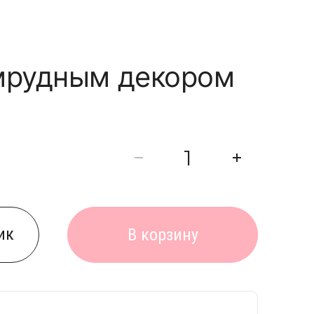
умрудным декором
ик
В корзину